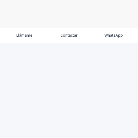
Llámame
Contactar
WhatsApp
Propiedades
Agentes
Nosotros
Contacto