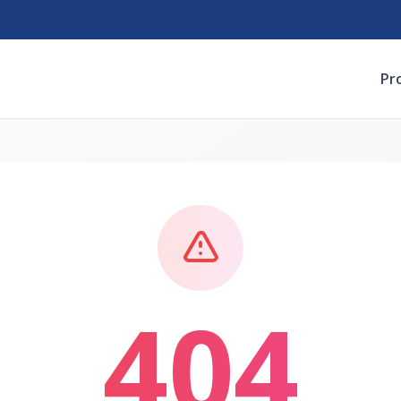
Pr
404