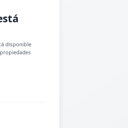
está
tá disponible
 propiedades