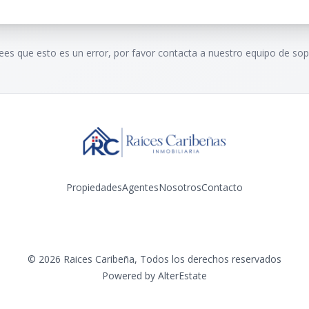
rees que esto es un error, por favor contacta a nuestro equipo de sop
Propiedades
Agentes
Nosotros
Contacto
Facebook
Instagram
©
2026
Raices Caribeña
,
Todos los derechos reservados
Powered by
AlterEstate