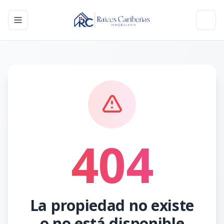
Toggle navigation menu
Toggl
404
La propiedad no existe
o no está disponible